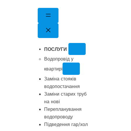
Перейти
до
вмісту
ПОСЛУГИ
Водопровід у
квартирі
Заміна стояків
водопостачання
Заміни старих труб
на нові
Перепланування
водопроводу
Підведення гар/хол