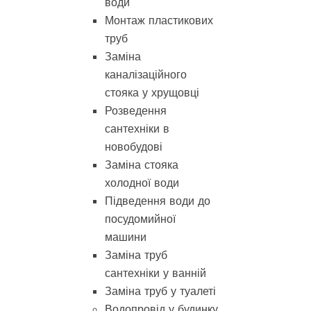
води
Монтаж пластикових
труб
Заміна
каналізаційного
стояка у хрущовці
Розведення
сантехніки в
новобудові
Заміна стояка
холодної води
Підведення води до
посудомийної
машини
Заміна труб
сантехніки у ванній
Заміна труб у туалеті
Водопровід у будинку