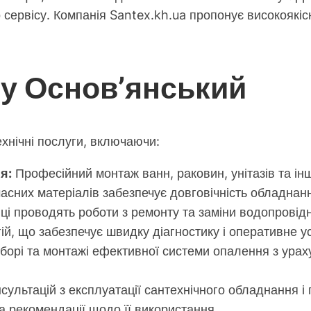
сервісу. Компанія Santex.kh.ua пропонує високоякісн
ну Основ’янський
ехнічні послуги, включаючи:
я:
Професійний монтаж ванн, раковин, унітазів та ін
часних матеріалів забезпечує довговічність обладнан
і проводять роботи з ремонту та заміни водопровідни
гій, що забезпечує швидку діагностику і оперативне 
борі та монтажі ефективної системи опалення з урах
ультацій з експлуатації сантехнічного обладнання і
а рекомендації щодо її використання.