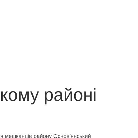
ькому районі
Для мешканців району Основ’янський