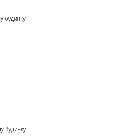
му будинку
му будинку