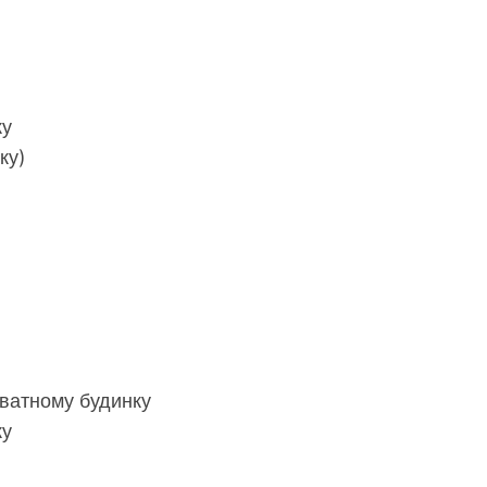
ку
ку)
ватному будинку
ку