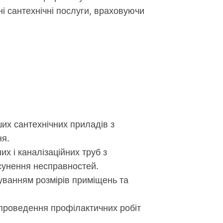
і сантехнічні послуги, враховуючи
ших сантехнічних приладів з
ня.
х і каналізаційних труб з
усунення несправностей.
уванням розмірів приміщень та
 проведення профілактичних робіт