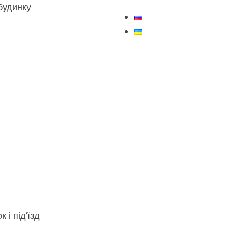
будинку
 і під’їзд