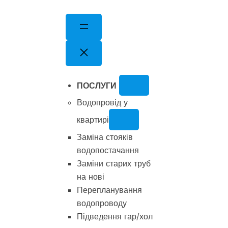
Перейти
до
вмісту
ПОСЛУГИ
Водопровід у
квартирі
Заміна стояків
водопостачання
Заміни старих труб
на нові
Перепланування
водопроводу
Підведення гар/хол