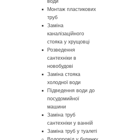
води
Монтаж пластикових
труб
Заміна
каналізаційного
стояка у хрущовці
Розведення
сантехніки в
новобудові
Заміна стояка
холодної води
Підведення води до
посудомийної
машини
Заміна труб
сантехніки у ванній
Заміна труб у туалеті
Водопровід у будинку