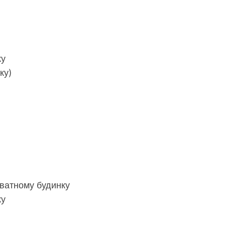
ку
ку)
ватному будинку
ку