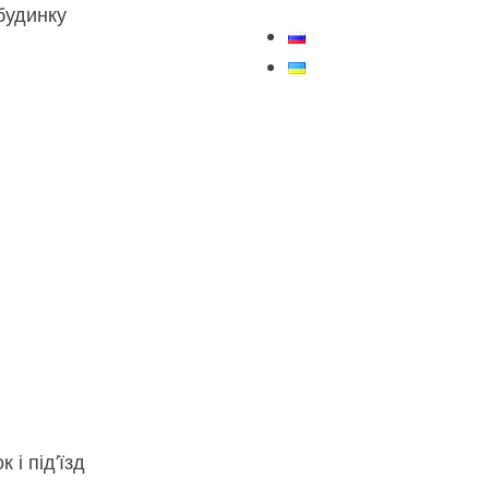
будинку
 і під’їзд