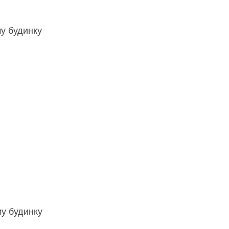
му будинку
му будинку