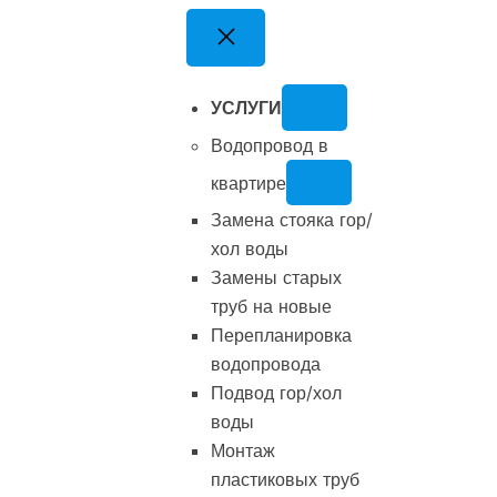
Перейти
к
содержимому
УСЛУГИ
Водопровод в
квартире
Замена стояка гор/
хол воды
Замены старых
труб на новые
Перепланировка
водопровода
Подвод гор/хол
воды
Монтаж
пластиковых труб