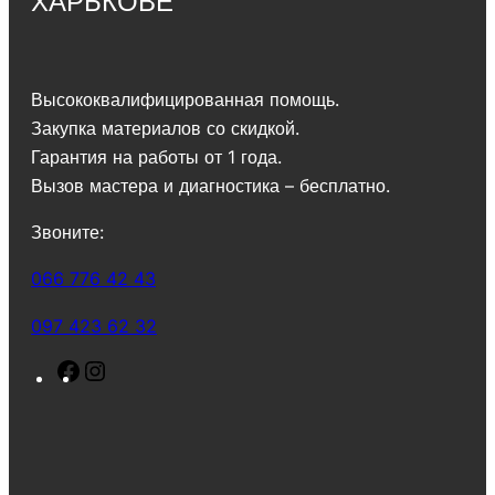
ХАРЬКОВЕ
Высококвалифицированная помощь.
Закупка материалов со скидкой.
Гарантия на работы от 1 года.
Вызов мастера и диагностика – бесплатно.
Звоните:
066 776 42 43
097 423 62 32
F
I
a
n
c
s
e
t
b
a