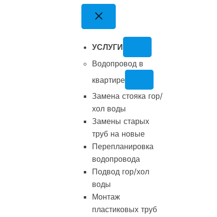
Перейти
к
содержимому
УСЛУГИ
Водопровод в
квартире
Замена стояка гор/
хол воды
Замены старых
труб на новые
Перепланировка
водопровода
Подвод гор/хол
воды
Монтаж
пластиковых труб