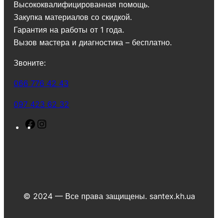
Высококвалифицированная помощь.
Закупка материалов со скидкой.
Гарантия на работы от 1 года.
Вызов мастера и диагностика – бесплатно.
Звоните:
066 776 42 43
097 423 62 32
F
I
a
n
c
s
e
t
b
a
o
g
© 2024 — Все права защищены. santex.kh.ua
o
r
k
a