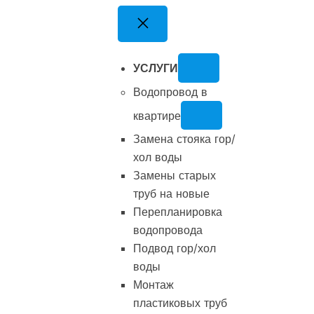
Перейти
к
содержимому
УСЛУГИ
Водопровод в
квартире
Замена стояка гор/
хол воды
Замены старых
труб на новые
Перепланировка
водопровода
Подвод гор/хол
воды
Монтаж
пластиковых труб