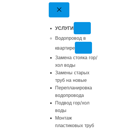
Перейти
к
содержимому
УСЛУГИ
Водопровод в
квартире
Замена стояка гор/
хол воды
Замены старых
труб на новые
Перепланировка
водопровода
Подвод гор/хол
воды
Монтаж
пластиковых труб