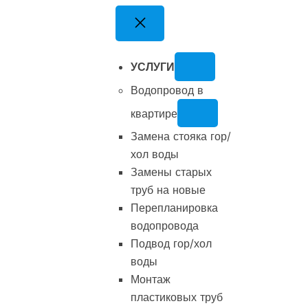
Перейти
к
содержимому
УСЛУГИ
Водопровод в
квартире
Замена стояка гор/
хол воды
Замены старых
труб на новые
Перепланировка
водопровода
Подвод гор/хол
воды
Монтаж
пластиковых труб