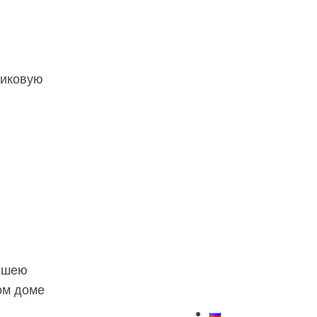
тиковую
аншею
ом доме