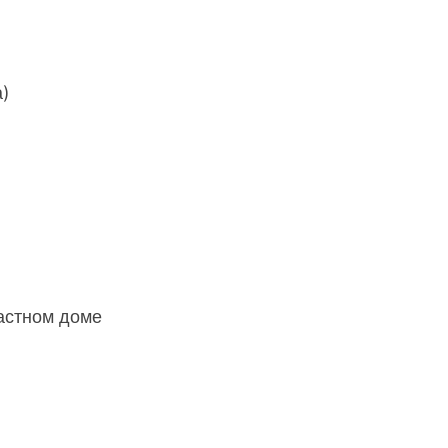
а)
астном доме