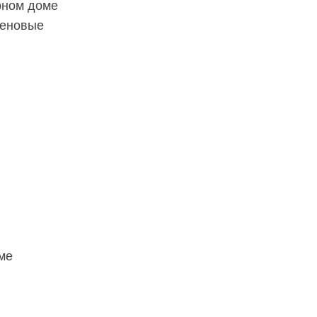
рном доме
леновые
ме