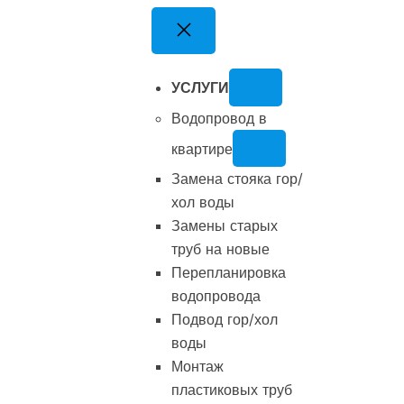
Перейти
к
содержимому
УСЛУГИ
Водопровод в
квартире
Замена стояка гор/
хол воды
Замены старых
труб на новые
Перепланировка
водопровода
Подвод гор/хол
воды
Монтаж
пластиковых труб