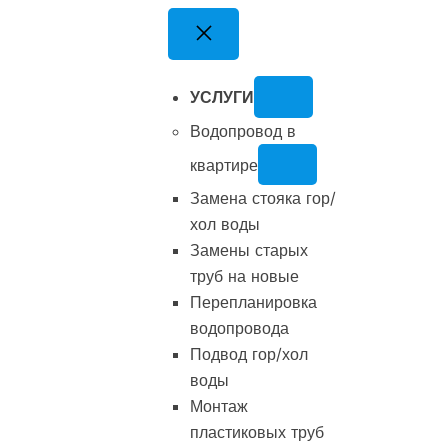
Перейти
к
содержимому
УСЛУГИ
Водопровод в
квартире
Замена стояка гор/
хол воды
Замены старых
труб на новые
Перепланировка
водопровода
Подвод гор/хол
воды
Монтаж
пластиковых труб