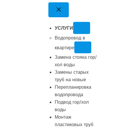
Перейти
к
содержимому
УСЛУГИ
Водопровод в
квартире
Замена стояка гор/
хол воды
Замены старых
труб на новые
Перепланировка
водопровода
Подвод гор/хол
воды
Монтаж
пластиковых труб