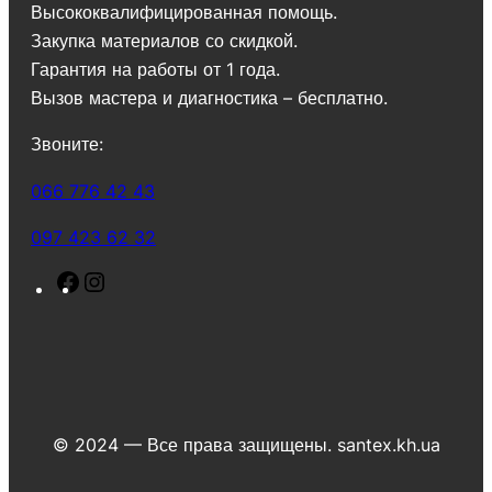
Высококвалифицированная помощь.
Закупка материалов со скидкой.
Гарантия на работы от 1 года.
Вызов мастера и диагностика – бесплатно.
Звоните:
066 776 42 43
097 423 62 32
F
I
a
n
c
s
e
t
b
a
o
g
© 2024 — Все права защищены. santex.kh.ua
o
r
k
a