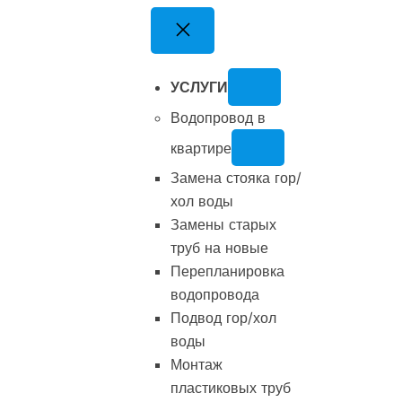
Перейти
к
содержимому
УСЛУГИ
Водопровод в
квартире
Замена стояка гор/
хол воды
Замены старых
труб на новые
Перепланировка
водопровода
Подвод гор/хол
воды
Монтаж
пластиковых труб