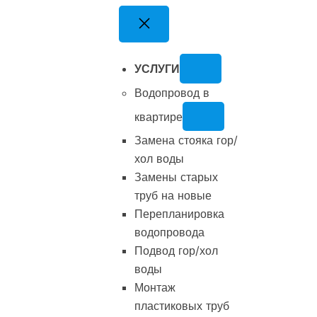
Перейти
к
содержимому
УСЛУГИ
Водопровод в
квартире
Замена стояка гор/
хол воды
Замены старых
труб на новые
Перепланировка
водопровода
Подвод гор/хол
воды
Монтаж
пластиковых труб