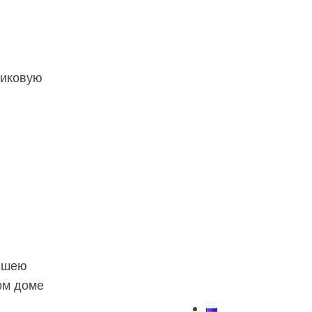
тиковую
аншею
ом доме