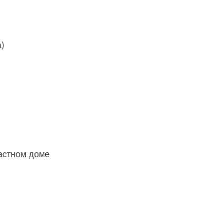
а)
астном доме