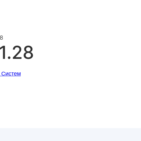
28
1.28