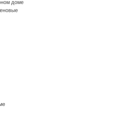
рном доме
леновые
ме