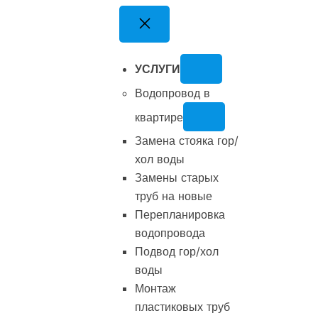
Перейти
к
содержимому
УСЛУГИ
Водопровод в
квартире
Замена стояка гор/
хол воды
Замены старых
труб на новые
Перепланировка
водопровода
Подвод гор/хол
воды
Монтаж
пластиковых труб