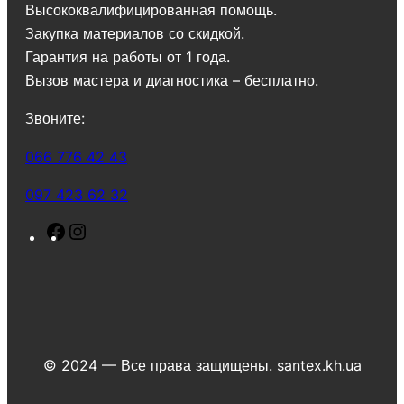
Высококвалифицированная помощь.
Закупка материалов со скидкой.
Гарантия на работы от 1 года.
Вызов мастера и диагностика – бесплатно.
Звоните:
066 776 42 43
097 423 62 32
F
I
a
n
c
s
e
t
b
a
o
g
© 2024 — Все права защищены. santex.kh.ua
o
r
k
a