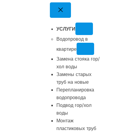
Перейти
к
содержимому
УСЛУГИ
Водопровод в
квартире
Замена стояка гор/
хол воды
Замены старых
труб на новые
Перепланировка
водопровода
Подвод гор/хол
воды
Монтаж
пластиковых труб