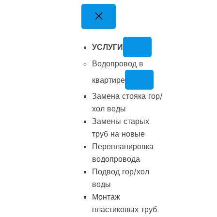
Перейти
к
содержимому
УСЛУГИ
Водопровод в
квартире
Замена стояка гор/
хол воды
Замены старых
труб на новые
Перепланировка
водопровода
Подвод гор/хол
воды
Монтаж
пластиковых труб