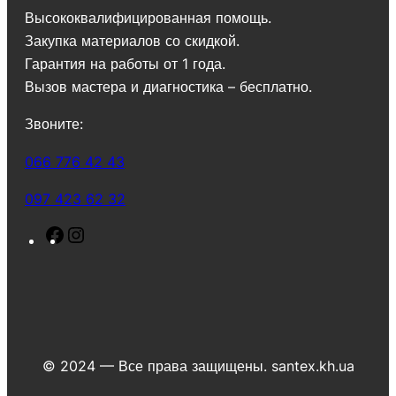
Высококвалифицированная помощь.
Закупка материалов со скидкой.
Гарантия на работы от 1 года.
Вызов мастера и диагностика – бесплатно.
Звоните:
066 776 42 43
097 423 62 32
F
I
a
n
c
s
e
t
b
a
o
g
© 2024 — Все права защищены. santex.kh.ua
o
r