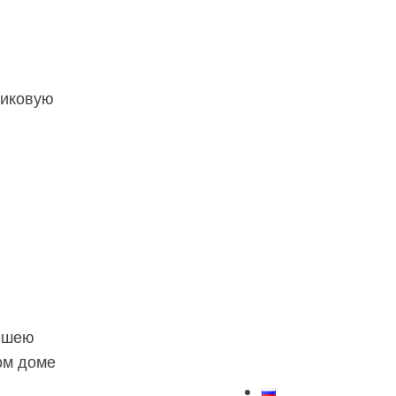
тиковую
аншею
ом доме