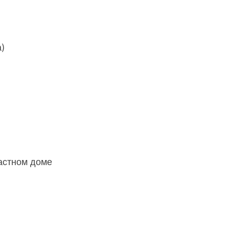
а)
астном доме