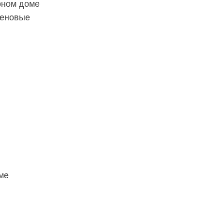
рном доме
леновые
ме